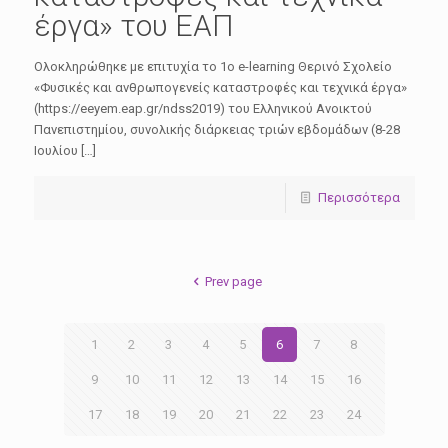
έργα» του ΕΑΠ
Ολοκληρώθηκε με επιτυχία το 1ο e-learning Θερινό Σχολείο
«Φυσικές και ανθρωπογενείς καταστροφές και τεχνικά έργα»
(https://eeyem.eap.gr/ndss2019) του Ελληνικού Ανοικτού
Πανεπιστημίου, συνολικής διάρκειας τριών εβδομάδων (8-28
Ιουλίου […]
Περισσότερα
Prev page
1
2
3
4
5
6
7
8
9
10
11
12
13
14
15
16
17
18
19
20
21
22
23
24