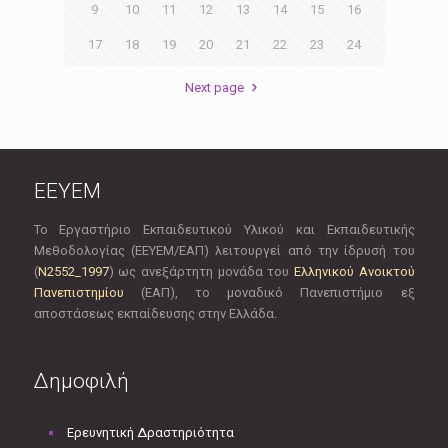
9
10
11
12
13
14
15
16
17
18
19
20
21
22
23
24
Next page
EEYEM
Το Εργαστήριο Εκπαιδευτικού Υλικού και Εκπαιδευτικής
Μεθοδολογίας (ΕΕΥΕΜ/ΕΑΠ) λειτουργεί από την ίδρυσή του
(
Ν2552_1997
) ως ανεξάρτητη μονάδα του
Ελληνικού Ανοικτού
Πανεπιστημίου
(ΕΑΠ), το μοναδικό Πανεπιστήμιο εξ
αποστάσεως εκπαίδευσης στην Ελλάδα.
Δημοφιλή
Ερευνητική Δραστηριότητα