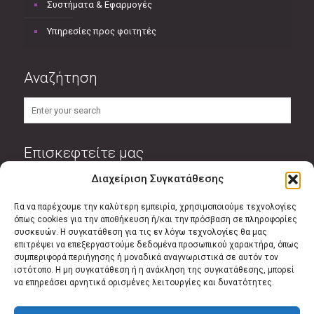
Συστήματα & Εφαρμογές
Υπηρεσίες προς φοιτητές
Αναζήτηση
Επισκεφτείτε μας
Διαχείριση Συγκατάθεσης
Για να παρέχουμε την καλύτερη εμπειρία, χρησιμοποιούμε τεχνολογίες
όπως cookies για την αποθήκευση ή/και την πρόσβαση σε πληροφορίες
συσκευών. Η συγκατάθεση για τις εν λόγω τεχνολογίες θα μας
Πιστοποιητικά Φορέα
επιτρέψει να επεξεργαστούμε δεδομένα προσωπικού χαρακτήρα, όπως
συμπεριφορά περιήγησης ή μοναδικά αναγνωριστικά σε αυτόν τον
Το ΕΕΥΕΜ έχει καθορίσει εργασίες που ανήκουν στο
ιστότοπο. Η μη συγκατάθεση ή η ανάκληση της συγκατάθεσης, μπορεί
να επηρεάσει αρνητικά ορισμένες λειτουργίες και δυνατότητες.
Σύστημα Διαχείρισης Ποιότητας του ΕΑΠ, το οποίο είναι
πιστοποιημένο σύμφωνα με τις απαιτήσεις του