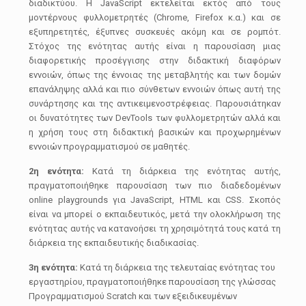
διαδικτύου. Η JavaScript εκτελείται εκτός από τους
μοντέρνους φυλλομετρητές (Chrome, Firefox κ.α.) και σε
εξυπηρετητές, έξυπνες συσκευές ακόμη και σε ρομπότ.
Στόχος της ενότητας αυτής είναι η παρουσίαση μιας
διαφορετικής προσέγγισης στην διδακτική διαφόρων
εννοιών, όπως της έννοιας της μεταβλητής και των δομών
επανάληψης αλλά και πιο σύνθετων εννοιών όπως αυτή της
συνάρτησης και της αντικειμενοστρέφειας. Παρουσιάτηκαν
οι δυνατότητες των DevTools των φυλλομετρητών αλλά και
η χρήση τους στη διδακτική βασικών και προχωρημένων
εννοιών προγραμματισμού σε μαθητές.
2η ενότητα:
Κατά τη διάρκεια της ενότητας αυτής,
πραγματοποιήθηκε παρουσίαση των πιο διαδεδομένων
online playgrounds για JavaScript, HTML και CSS. Σκοπός
είναι να μπορεί ο εκπαιδευτικός, μετά την ολοκλήρωση της
ενότητας αυτής να κατανοήσει τη χρησιμότητά τους κατά τη
διάρκεια της εκπαιδευτικής διαδικασίας.
3η ενότητα:
Κατά τη διάρκεια της τελευταίας ενότητας του
εργαστηρίου, πραγματοποιήθηκε παρουσίαση της γλώσσας
Προγραμματισμού Scratch και των εξειδικευμένων