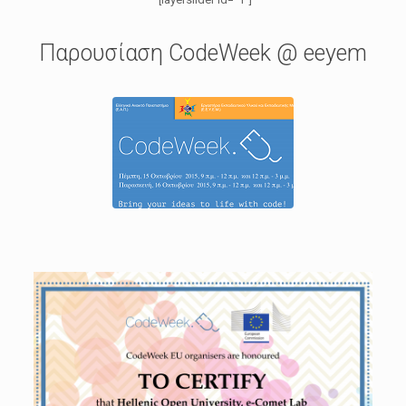
Παρουσίαση CodeWeek @ eeyem