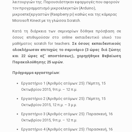
λειτουργιών της. Παρουσιάστηκαν εφαρμογές που αφορούν
τον προγραμματισμό μικροελεγκτών (Arduino),
μικροεπεξεργαστών (Raspberry pi) καθώς και της κάμερας
Microsoft Kinect με τη γλώσσα Scratch.
Κατά τη διάρκεια των σεμιναρίων δόθηκε πρόσβαση σε
όσους επιθυμούσαν στο online εκπαιδευτικό υλικό του
μαθήματος scratch for teachers.
Σε όσους εκπαιδευτικούς
ολοκλήρωσαν επιτυχώς το σεμινάριο (3 ώρες διά ζώσης
και 22 ώρες εξ’ αποστάσεως), χορηγήθηκε Βεβαίωση
Παρακολούθησης 25 ωρών.
Πρόγραμμα εργαστηρίων:
Εργαστήριο 1 (Αριθμός ατόμων: 25): Πέμπτη, 15
Οκτωβρίου 2015, 9 π.μ. – 12 π.μ.
Εργαστήριο 2 (Αριθμός ατόμων: 25): Πέμπτη, 15
Οκτωβρίου 2015, 12 π.μ. – 3 μ.μ.
Εργαστήριο 3 (Αριθμός ατόμων: 25): Παρασκευή, 16
Οκτωβρίου 2015, 9 π.μ. – 12 π.μ.
Εργαστήριο 4 (Αριθμός ατόμων: 25): Παρασκευή, 16