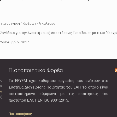
για συγγραφή άρθρων - Α κάλεσμα
 Συνέδριο για την Ανοικτή και εξ Αποστάσεως Εκπαίδευση με τίτλο "Ο σχε
 26 Νοεμβρίου 2017
Πιστοποιητικά Φορέα
ής
Το ΕΕΥΕΜ έχει καθορίσει εργασίες που ανήκουν στο
ου
Σύστημα Διαχείρισης Ποιότητας του ΕΑΠ, το οποίο είναι
ού
πιστοποιημένο σύμφωνα με τις απαιτήσεις του
εξ
προτύπου EΛOT EN ISO 9001:2015.
Πιστοποιήσεις...