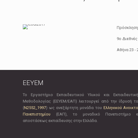
Πρόσκληση 
9ο Διεθνές
Αθήνα 23 -
EEYEM
Το Εργαστήριο Εκπαιδευτικού Υλικού και Εκπαιδευτικ
Μεθοδολογίας (ΕΕΥΕΜ/ΕΑΠ) λειτουργεί από την ίδρυσή τ
(
Ν2552_1997
) ως ανεξάρτητη μονάδα του
Ελληνικού Ανοικτ
Πανεπιστημίου
(ΕΑΠ), το μοναδικό Πανεπιστήμιο 
αποστάσεως εκπαίδευσης στην Ελλάδα.