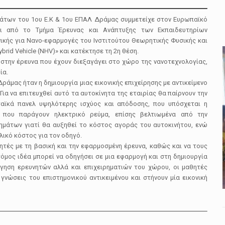
άτων του 1ου Ε.Κ & 1ου ΕΠΑΛ Δράμας συμμετείχε στον Ευρωπαϊκό
ται από το Τμήμα Έρευνας και Ανάπτυξης των Εκπαιδευτηρίων
ικής για Νανο-εφαρμογές του Ινστιτούτου Θεωρητικής Φυσικής και
brid Vehicle (NHV)» και κατέκτησε τη 2η θέση.
 στην έρευνα που έχουν διεξαγάγει στο χώρο της νανοτεχνολογίας,
ία.
ράμας ήταν η δημιουργία μιας εικονικής επιχείρησης με αντικείμενο
ια να επιτευχθεί αυτό τα αυτοκίνητα της εταιρίας θα παίρνουν την
ταϊκά πανελ υψηλότερης ισχύος και απόδοσης, που υπόσχεται η
 που παράγουν ηλεκτρικό ρεύμα, επίσης βελτιωμένα από την
χημάτων γιατί θα αυξηθεί το κόστος αγοράς του αυτοκινήτου, ενώ
λικό κόστος για τον οδηγό.
ητές με τη βασική και την εφαρμοσμένη έρευνα, καθώς και να τους
όμος ιδέα μπορεί να οδηγήσει σε μια εφαρμογή και στη δημιουργία
ήγηση ερευνητών αλλά και επιχειρηματιών του χώρου, οι μαθητές
γνώσεις του επιστημονικού αντικειμένου και στήνουν μία εικονική