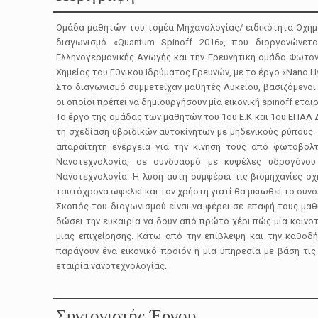
Ομάδα μαθητών του τομέα Μηχανολογίας/ ειδικότητα Οχημ
διαγωνισμό «Quantum Spinoff 2016», που διοργανώνε
Ελληνογερμανικής Αγωγής και την Ερευνητική ομάδα Φωτον
Χημείας του Εθνικού Ιδρύματος Ερευνών, με το έργο «Nano Hy
Στο διαγωνισμό συμμετείχαν μαθητές Λυκείου, βασιζόμενοι
οι οποίοι πρέπει να δημιουργήσουν μία εικονική spinoff εταιρ
Το έργο της ομάδας των μαθητών του 1ου Ε.Κ και 1ου ΕΠΑΛ Δ
τη σχεδίαση υβριδικών αυτοκίνητων με μηδενικούς ρύπους. Γ
απαραίτητη ενέργεια για την κίνηση τους από φωτοβολ
Νανοτεχνολογία, σε συνδυασμό με κυψέλες υδρογόνου
Νανοτεχνολογία. Η λύση αυτή συμφέρει τις βιομηχανίες ο
ταυτόχρονα ωφελεί και τον χρήστη γιατί θα μειωθεί το συνο
Σκοπός του διαγωνισμού είναι να φέρει σε επαφή τους μαθ
δώσει την ευκαιρία να δουν από πρώτο χέρι πώς μία καινοτ
μιας επιχείρησης. Κάτω από την επίβλεψη και την καθοδ
παράγουν ένα εικονικό προϊόν ή μια υπηρεσία με βάση τις 
εταιρία νανοτεχνολογίας.
Συντονιστής Έργου