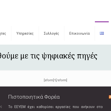
ητες
Υπηρεσίες
Συλλογές
Επικοινωνία
θούμε με τις ψηφιακές πηγές
[sform]1[/sform]
Πιστοποιητικά Φορέα
ής
Το ΕΕΥΕΜ έχει καθορίσει εργασίες που ανήκουν στο