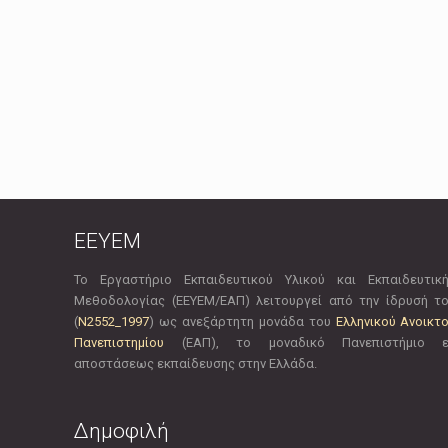
EEYEM
Το Εργαστήριο Εκπαιδευτικού Υλικού και Εκπαιδευτικ
Μεθοδολογίας (ΕΕΥΕΜ/ΕΑΠ) λειτουργεί από την ίδρυσή τ
(
Ν2552_1997
) ως ανεξάρτητη μονάδα του
Ελληνικού Ανοικτ
Πανεπιστημίου
(ΕΑΠ), το μοναδικό Πανεπιστήμιο 
αποστάσεως εκπαίδευσης στην Ελλάδα.
Δημοφιλή