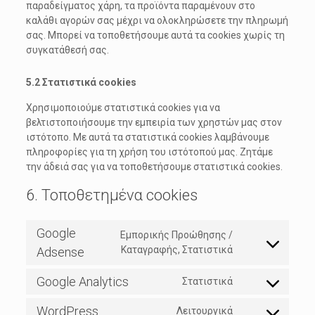
παραδείγματος χάρη, τα προϊόντα παραμένουν στο
καλάθι αγορών σας μέχρι να ολοκληρώσετε την πληρωμή
σας. Μπορεί να τοποθετήσουμε αυτά τα cookies χωρίς τη
συγκατάθεσή σας.
5.2 Στατιστικά cookies
Χρησιμοποιούμε στατιστικά cookies για να
βελτιστοποιήσουμε την εμπειρία των χρηστών μας στον
ιστότοπο. Με αυτά τα στατιστικά cookies λαμβάνουμε
πληροφορίες για τη χρήση του ιστότοπού μας. Ζητάμε
την άδειά σας για να τοποθετήσουμε στατιστικά cookies.
6. Τοποθετημένα cookies
Google
Εμπορικής Προώθησης /
Consent
Καταγραφής, Στατιστικά
Adsense
to
service
Google Analytics
Στατιστικά
Consent
google-
to
adsense
WordPress
Λειτουργικά