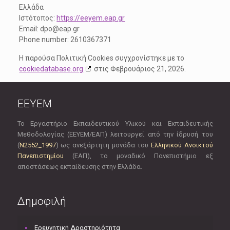
Ελλάδα
Ιστότοπος:
https://eeyem.eap.gr
Email:
dpo@
eap.gr
Phone number: 2610367371
Η παρούσα Πολιτική Cookies συγχρονίστηκε με το
cookiedatabase.org
στις Φεβρουάριος 21, 2026.
EEYEM
Το Εργαστήριο Εκπαιδευτικού Υλικού και Εκπαιδευτικής
Μεθοδολογίας (ΕΕΥΕΜ/ΕΑΠ) λειτουργεί από την ίδρυσή του
(
Ν2552_1997
) ως ανεξάρτητη μονάδα του
Ελληνικού Ανοικτού
Πανεπιστημίου
(ΕΑΠ), το μοναδικό Πανεπιστήμιο εξ
αποστάσεως εκπαίδευσης στην Ελλάδα.
Δημοφιλή
Ερευνητική Δραστηριότητα