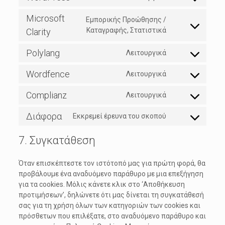
service
Consent
google-
to
Microsoft
Εμπορικής Προώθησης /
analytics
service
Consent
Καταγραφής, Στατιστικά
Clarity
wordpress
to
service
Polylang
Λειτουργικά
Consent
microsoft-
to
clarity
Wordfence
Λειτουργικά
service
Consent
polylang
to
Complianz
Λειτουργικά
service
Consent
wordfence
to
Διάφορα
Εκκρεμεί έρευνα του σκοπού
service
Consent
complianz
to
7. Συγκατάθεση
service
Διάφορα
Όταν επισκέπτεστε τον ιστότοπό μας για πρώτη φορά, θα
προβάλουμε ένα αναδυόμενο παράθυρο με μια επεξήγηση
για τα cookies. Μόλις κάνετε κλικ στο ‘Αποθήκευση
προτιμήσεων’, δηλώνετε ότι μας δίνεται τη συγκατάθεσή
σας για τη χρήση όλων των κατηγοριών των cookies και
πρόσθετων που επιλέξατε, στο αναδυόμενο παράθυρο και